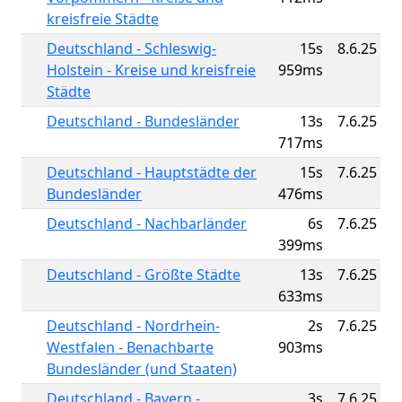
kreisfreie Städte
Deutschland - Schleswig-
15s
8.6.25
Holstein - Kreise und kreisfreie
959ms
Städte
Deutschland - Bundesländer
13s
7.6.25
717ms
Deutschland - Hauptstädte der
15s
7.6.25
Bundesländer
476ms
Deutschland - Nachbarländer
6s
7.6.25
399ms
Deutschland - Größte Städte
13s
7.6.25
633ms
Deutschland - Nordrhein-
2s
7.6.25
Westfalen - Benachbarte
903ms
Bundesländer (und Staaten)
Deutschland - Bayern -
3s
7.6.25