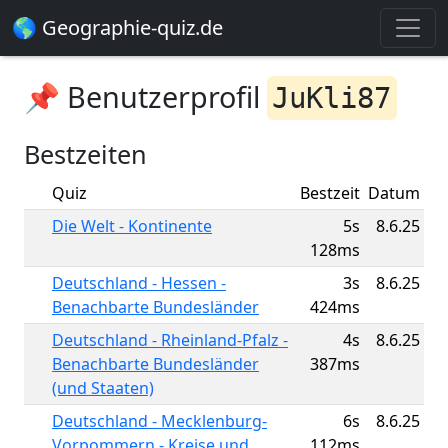
🌎 Geographie-quiz.de
📌 Benutzerprofil
JuKli87
Bestzeiten
Quiz
Bestzeit
Datum
Die Welt - Kontinente
5s
8.6.25
128ms
Deutschland - Hessen -
3s
8.6.25
Benachbarte Bundesländer
424ms
Deutschland - Rheinland-Pfalz -
4s
8.6.25
Benachbarte Bundesländer
387ms
(und Staaten)
Deutschland - Mecklenburg-
6s
8.6.25
Vorpommern - Kreise und
112ms