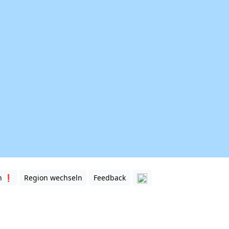
n ❗️
Region wechseln
Feedback