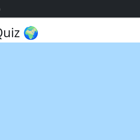
n
 Quiz 🌍