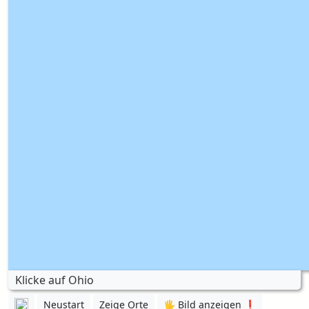
Klicke auf Ohio
Neustart
Zeige Orte
🖐️ Bild anzeigen ❗️