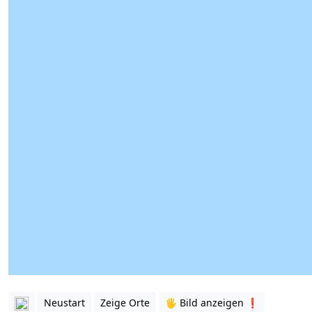
Neustart
Zeige Orte
🖐️ Bild anzeigen ❗️