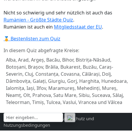
Nicht so schwierig und sehr nützlich ist auch das
Rumänien - Größte Städte Quiz
.
Rumänien ist auch ein
Mitgliedsstaat der EU
.
🏅 Bestenlisten zum Quiz
In diesem Quiz abgefragte Kreise:
Alba, Arad, Argeș, Bacău, Bihor, Bistrița-Năsăud,
Botoșani, Brașov, Brăila, Bukarest, Buzău, Caraș-
Severin, Cluj, Constanța, Covasna, Călărași, Dolj,
Dâmbovița, Galați, Giurgiu, Gorj, Harghita, Hunedoara,
Ialomița, Iași, Ilfov, Maramureș, Mehedinți, Mureș,
Neamț, Olt, Prahova, Satu Mare, Sibiu, Suceava, Sălaj,
Teleorman, Timiș, Tulcea, Vaslui, Vrancea und Vâlcea
Kontakt und Impressum
|
Datenschutz und
Nutzungsbedingungen