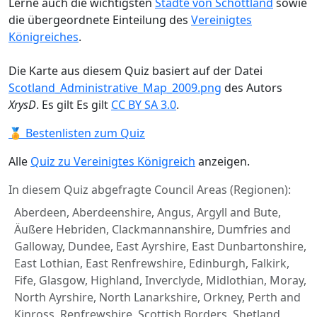
Lerne auch die wichtigsten
Städte von Schottland
sowie
die übergeordnete Einteilung des
Vereinigtes
Königreiches
.
Die Karte aus diesem Quiz basiert auf der Datei
Scotland_Administrative_Map_2009.png
des Autors
XrysD
. Es gilt Es gilt
CC BY SA 3.0
.
🏅 Bestenlisten zum Quiz
Alle
Quiz zu Vereinigtes Königreich
anzeigen.
In diesem Quiz abgefragte Council Areas (Regionen):
Aberdeen, Aberdeenshire, Angus, Argyll and Bute,
Äußere Hebriden, Clackmannanshire, Dumfries and
Galloway, Dundee, East Ayrshire, East Dunbartonshire,
East Lothian, East Renfrewshire, Edinburgh, Falkirk,
Fife, Glasgow, Highland, Inverclyde, Midlothian, Moray,
North Ayrshire, North Lanarkshire, Orkney, Perth and
Kinross, Renfrewshire, Scottish Borders, Shetland,