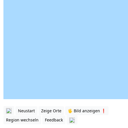
Neustart
Zeige Orte
🖐️ Bild anzeigen ❗️
Region wechseln
Feedback