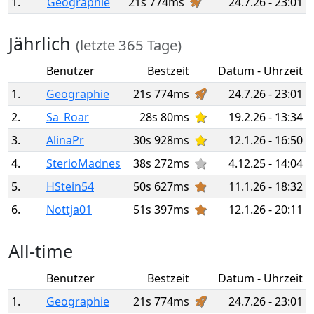
1.
Geographie
21s 774ms
24.7.26 - 23:01
Jährlich
(letzte 365 Tage)
Benutzer
Bestzeit
Datum - Uhrzeit
1.
Geographie
21s 774ms
24.7.26 - 23:01
2.
Sa_Roar
28s 80ms
19.2.26 - 13:34
3.
AlinaPr
30s 928ms
12.1.26 - 16:50
4.
SterioMadnes
38s 272ms
4.12.25 - 14:04
5.
HStein54
50s 627ms
11.1.26 - 18:32
6.
Nottja01
51s 397ms
12.1.26 - 20:11
All-time
Benutzer
Bestzeit
Datum - Uhrzeit
1.
Geographie
21s 774ms
24.7.26 - 23:01